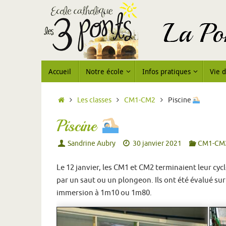
Accueil
Notre école
Infos pratiques
Vie d
Les classes
CM1-CM2
Piscine
Piscine
Sandrine Aubry
30 janvier 2021
CM1-CM
Le 12 janvier, les CM1 et CM2 terminaient leur cycl
par un saut ou un plongeon. Ils ont été évalué su
immersion à 1m10 ou 1m80.