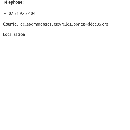
Téléphone
:
02.51.92.82.04
Courriel
: ec.lapommeraiesursevre.les3ponts@ddec85.org
Localisation
: